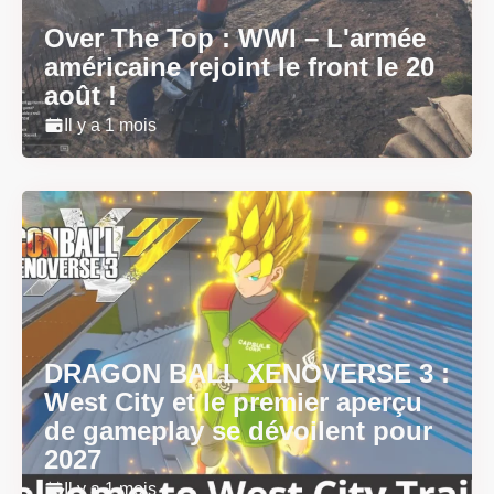
Over The Top : WWI – L'armée
américaine rejoint le front le 20
août !
Il y a 1 mois
DRAGON BALL XENOVERSE 3 :
West City et le premier aperçu
de gameplay se dévoilent pour
2027
Il y a 1 mois