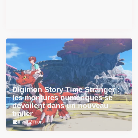
débarquent en version
physique le 18 juin
Il y a 2 mois
Digimon Story Time Stranger :
les montures numériques se
dévoilent dans un nouveau
trailer
Il y a 2 mois