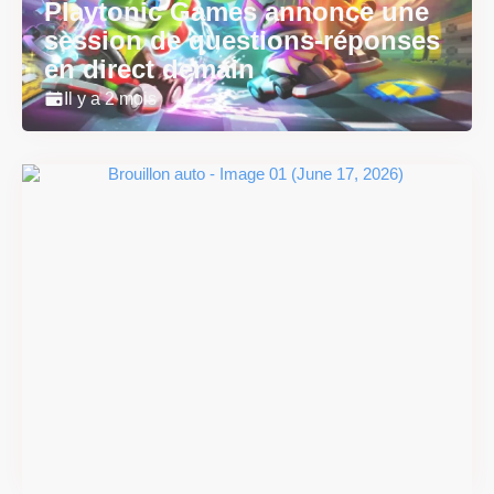
Playtonic Games annonce une
session de questions-réponses
en direct demain
Il y a 2 mois
Super Scram Kitty : les
mécaniques de chute et de
smash se dévoilent avant la
sortie
Il y a 2 mois