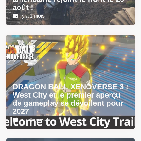
août !
Il y a 1 mois
DRAGON BALL XENOVERSE 3 :
West City et le premier aperçu
de gameplay se dévoilent pour
2027
Il y a 1 mois