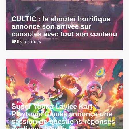
CULTIC : le shooter horrifique
annonce son arrivée sur
consoles avec tout son contenu
Il y a 1 mois
Super Yooka-Laylee Kart :
Playtonic Games annonce une
session de questions-réponses
en direct demain