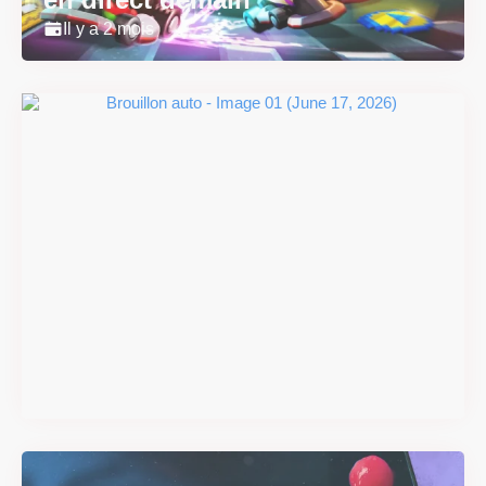
Il y a 2 mois
Super Scram Kitty : les
mécaniques de chute et de
smash se dévoilent avant la
sortie
Il y a 2 mois