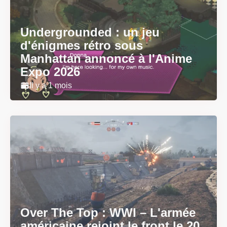
Undergrounded : un jeu
d'énigmes rétro sous
Manhattan annoncé à l'Anime
Expo 2026
Il y a 1 mois
Over The Top : WWI – L'armée
américaine rejoint le front le 20