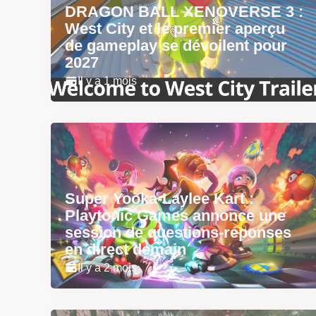
DRAGON BALL XENOVERSE 3 :
West City et le premier aperçu
de gameplay se dévoilent pour
2027
Il y a 1 mois
Super Yooka-Laylee Kart :
Playtonic Games annonce une
session de questions-réponses
en direct demain
Il y a 2 mois