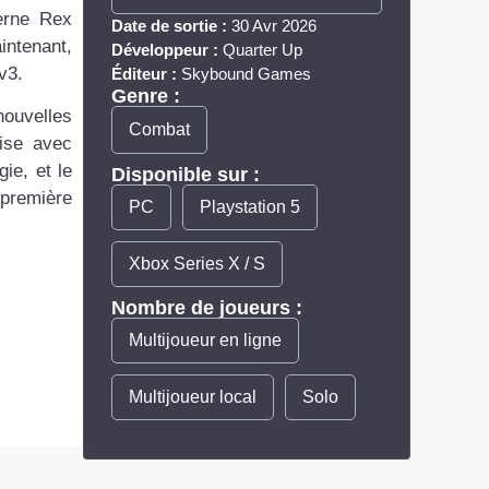
erne Rex
Date de sortie :
30 Avr 2026
intenant,
Développeur :
Quarter Up
v3.
Éditeur :
Skybound Games
Genre :
nouvelles
Combat
cise avec
ie, et le
Disponible sur :
 première
PC
Playstation 5
Xbox Series X / S
Nombre de joueurs :
Multijoueur en ligne
Multijoueur local
Solo