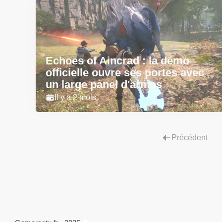
Echoes of Aincrad : la démo
officielle ouvre ses portes avec
un large panel d'armes
Il y a 2 mois
Précédent