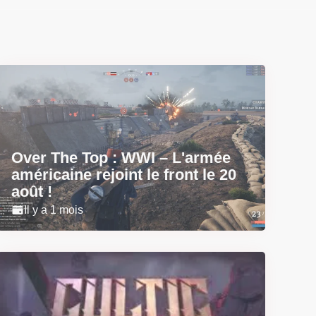
Over The Top : WWI – L'armée
américaine rejoint le front le 20
août !
Il y a 1 mois