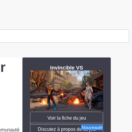
r
Invincible VS
Voir la fiche du jeu
Nouveauté
Discutez à propos de ce jeu
ommunauté