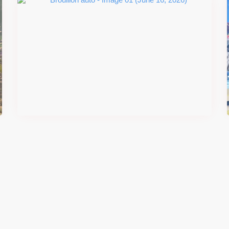
#DRIVE Rally : les années 90
débarquent en version physique
le 18 juin
Il y a 2 mois