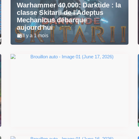
Warhammer 40,000: Darktide : la
classe Skitarii de l'Adeptus
Mechanicus débarque
aujourd'hui
Il y a 1 mois
Super Scram Kitty : les
mécaniques de chute et de
smash se dévoilent avant la
sortie
Il y a 2 mois