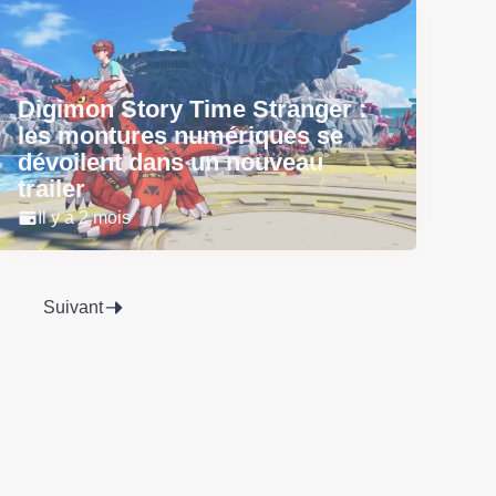
Digimon Story Time Stranger :
les montures numériques se
dévoilent dans un nouveau
trailer
Il y a 2 mois
Suivant