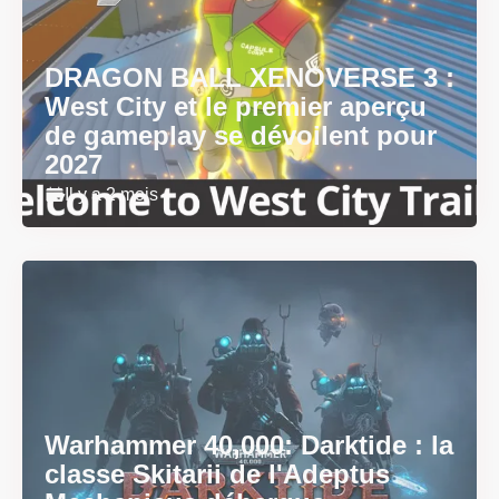
DRAGON BALL XENOVERSE 3 :
West City et le premier aperçu
de gameplay se dévoilent pour
2027
Il y a 2 mois
Warhammer 40,000: Darktide : la
classe Skitarii de l'Adeptus