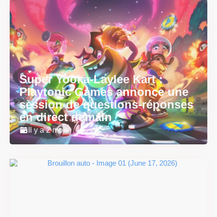
Super Yooka-Laylee Kart :
Playtonic Games annonce une
session de questions-réponses
en direct demain
Il y a 2 mois