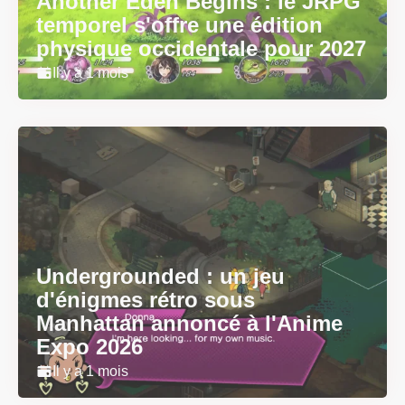
Another Eden Begins : le JRPG
temporel s'offre une édition
physique occidentale pour 2027
Il y a 1 mois
Undergrounded : un jeu
d'énigmes rétro sous
Manhattan annoncé à l'Anime
Expo 2026
Il y a 1 mois