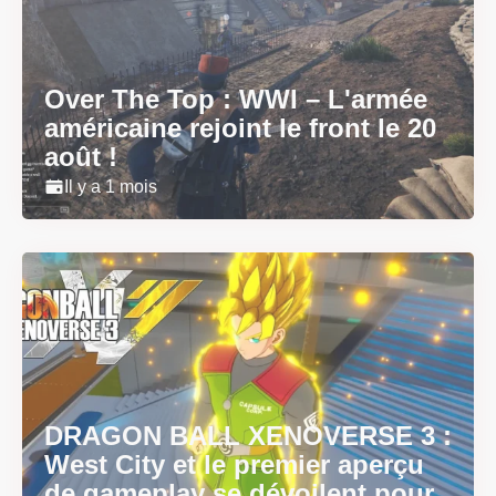
Over The Top : WWI – L'armée
américaine rejoint le front le 20
août !
Il y a 1 mois
DRAGON BALL XENOVERSE 3 :
West City et le premier aperçu
de gameplay se dévoilent pour