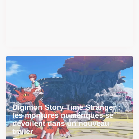
#DRIVE Rally : les années 90
débarquent en version
physique le 18 juin
Il y a 2 mois
Digimon Story Time Stranger :
les montures numériques se
dévoilent dans un nouveau
trailer