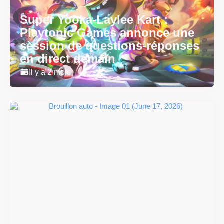
Super Yooka-Laylee Kart :
Playtonic Games annonce une
session de questions-réponses
en direct demain
Il y a 2 mois
Super Scram Kitty : les
mécaniques de chute et de
smash se dévoilent avant la
sortie