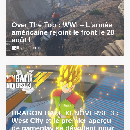
Over The Top : WWI – L'armée
américaine rejoint le front le 20
août !
Il y a 1 mois
DRAGON BALL XENOVERSE 3 :
West City et le premier aperçu
de gameplay se dévoilent pour