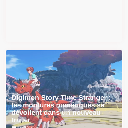
#DRIVE Rally : les années 90
débarquent en version
physique le 18 juin
Il y a 2 mois
Digimon Story Time Stranger :
les montures numériques se
dévoilent dans un nouveau
trailer
Il y a 2 mois