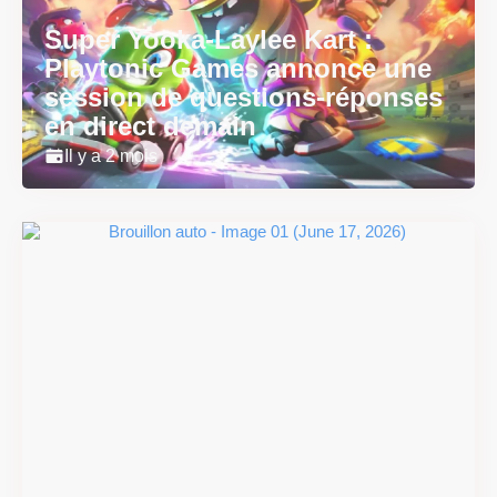
Super Yooka-Laylee Kart :
Playtonic Games annonce une
session de questions-réponses
en direct demain
Il y a 2 mois
Super Scram Kitty : les
mécaniques de chute et de
smash se dévoilent avant la
sortie