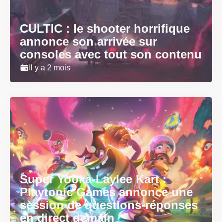
CULTIC : le shooter horrifique
annonce son arrivée sur
consoles avec tout son contenu
Il y a 2 mois
Super Yooka-Laylee Kart :
Playtonic Games annonce une
session de questions-réponses
en direct demain