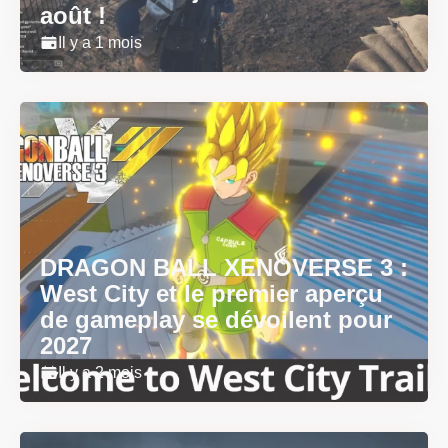
août !
Il y a 1 mois
DRAGON BALL XENOVERSE 3 :
West City et le premier aperçu
de gameplay se dévoilent pour
2027
Il y a 2 mois