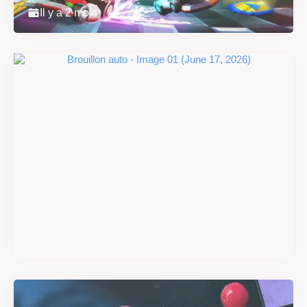
Il y a 2 mois
Super Scram Kitty : les
mécaniques de chute et de
smash se dévoilent avant la
sortie
Il y a 2 mois