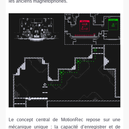
les anciens magnétophones.
Le concept central de MotionRec repose sur une
mécanique unique : la capacité d’enregistrer et de