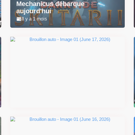
Mechanicus débarque
aujourd'hui
Il y a 1 mois
Super Scram Kitty : les
mécaniques de chute et de
smash se dévoilent avant la
sortie
Il y a 2 mois