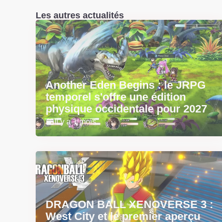
Les autres actualités
Another Eden Begins : le JRPG
temporel s'offre une édition
physique occidentale pour 2027
Il y a 1 mois
DRAGON BALL XENOVERSE 3 :
West City et le premier aperçu