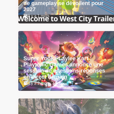
de gameplay se dévoilent pour
2027
Il y a 1 mois
Super Yooka-Laylee Kart :
Playtonic Games annonce une
session de questions-réponses
en direct demain
Il y a 2 mois