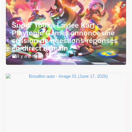
Super Yooka-Laylee Kart :
Playtonic Games annonce une
session de questions-réponses
en direct demain
Il y a 2 mois
Super Scram Kitty : les
mécaniques de chute et de