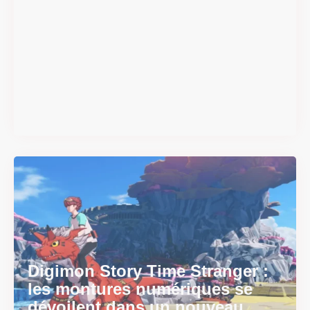
#DRIVE Rally : les années 90
débarquent en version
physique le 18 juin
Il y a 2 mois
Digimon Story Time Stranger :
les montures numériques se
dévoilent dans un nouveau