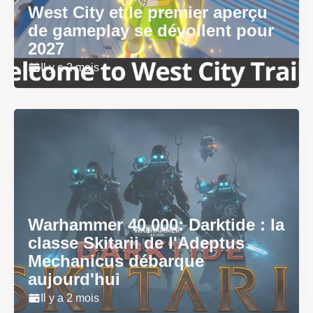
West City et le premier aperçu
de gameplay se dévoilent pour
2027
Il y a 2 mois
Warhammer 40,000: Darktide : la
classe Skitarii de l'Adeptus
Mechanicus débarque
aujourd'hui
Il y a 2 mois