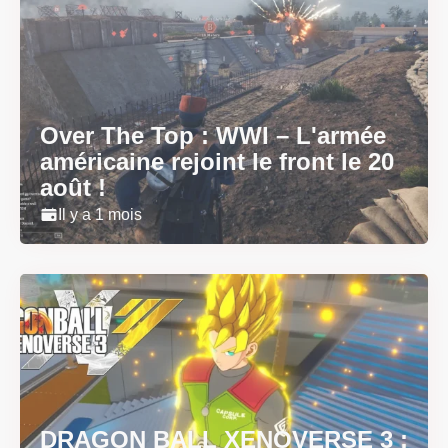
Over The Top : WWI – L'armée
américaine rejoint le front le 20
août !
Il y a 1 mois
DRAGON BALL XENOVERSE 3 :