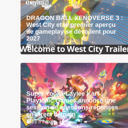
DRAGON BALL XENOVERSE 3 :
West City et le premier aperçu
de gameplay se dévoilent pour
2027
Il y a 1 mois
Super Yooka-Laylee Kart :
Playtonic Games annonce une
session de questions-réponses
en direct demain
Il y a 2 mois