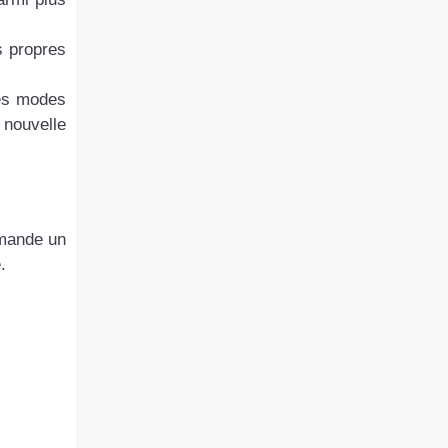
s propres
les modes
 nouvelle
emande un
.