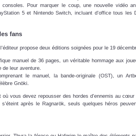
ur consoles. Pour marquer le coup, une nouvelle vidéo a
ayStation 5 et Nintendo Switch, incluant d’office tous les
les fans
’éditeur propose deux éditions soignées pour le 19 décembr
nifique manuel de 36 pages, un véritable hommage aux joue
de de leur aventure.
 comprenant le manuel, la bande-originale (OST), un Art
célèbre Gnöki.
ant où vous devez repousser des hordes d’ennemis au cœur
e s’éteint après le Ragnarök, seuls quelques héros peuve
rrier, Thyra la féroce ou Hafgrim le maître des éléments p