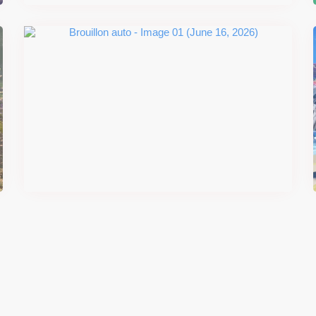
#DRIVE Rally : les années 90
débarquent en version physique
le 18 juin
Il y a 2 mois