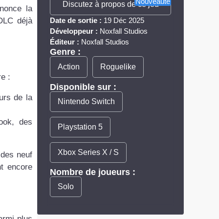
Nouveauté
Discutez à propos de ce jeu
nnonce la
Date de sortie :
19 Déc 2025
 DLC déjà
Développeur :
Noxfall Studios
Éditeur :
Noxfall Studios
Genre :
Action
Roguelike
e :
Disponible sur :
urs de la
Nintendo Switch
book, des
Playstation 5
Xbox Series X / S
 des neuf
nt encore
Nombre de joueurs :
Solo
armi plus