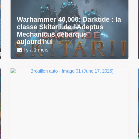
Warhammer 40,000: Darktide : la
classe Skitarii de l'Adeptus
Mechanicus débarque
aujourd'hui
Il y a 1 mois
Super Scram Kitty : les
mécaniques de chute et de
smash se dévoilent avant la
sortie
Il y a 2 mois