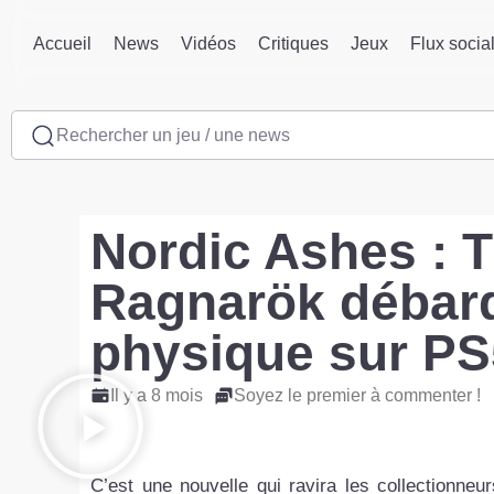
Accueil
News
Vidéos
Critiques
Jeux
Flux socia
Rechercher un jeu / une news
Nordic Ashes : 
Ragnarök débarq
physique sur PS
Il y a 8 mois
Soyez le premier à commenter !
C’est une nouvelle qui ravira les collectionne