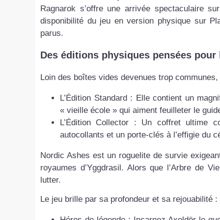
Ragnarok s’offre une arrivée spectaculaire s
disponibilité du jeu en version physique sur Pl
parus.
Des éditions physiques pensées pour 
Loin des boîtes vides devenues trop communes, l
L’Édition Standard : Elle contient un mag
« vieille école » qui aiment feuilleter le gui
L’Édition Collector : Un coffret ultime
autocollants et un porte-clés à l’effigie du 
Nordic Ashes est un roguelite de survie exige
royaumes d’Yggdrasil. Alors que l’Arbre de Vi
lutter.
Le jeu brille par sa profondeur et sa rejouabilité :
Héros de légende : Incarnez Axeldör le gue