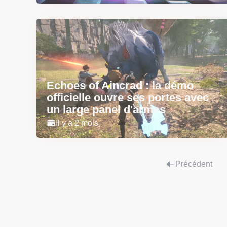
Echoes of Aincrad : la démo
officielle ouvre ses portes avec
un large panel d'armes
Il y a 2 mois
Précédent