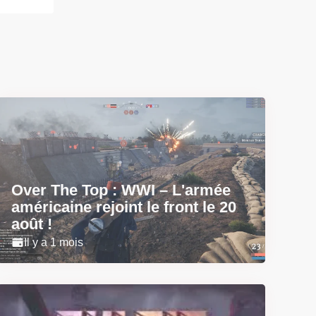
Over The Top : WWI – L'armée
américaine rejoint le front le 20
août !
Il y a 1 mois