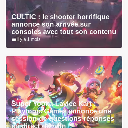
CULTIC : le shooter horrifique
annonce son arrivée sur
consoles avec tout son contenu
Il y a 1 mois
Super Yooka-Laylee Kart :
Playtonic Games annonce une
session de questions-réponses
en direct demain