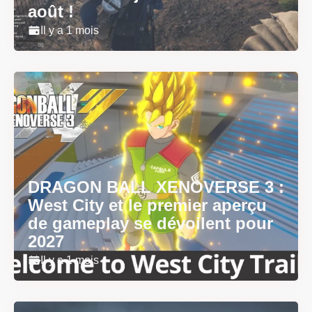
août !
Il y a 1 mois
DRAGON BALL XENOVERSE 3 :
West City et le premier aperçu
de gameplay se dévoilent pour
2027
Il y a 1 mois