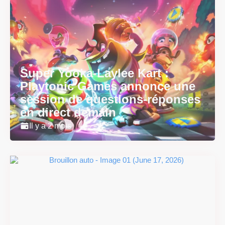
Super Yooka-Laylee Kart :
Playtonic Games annonce une
session de questions-réponses
en direct demain
Il y a 2 mois