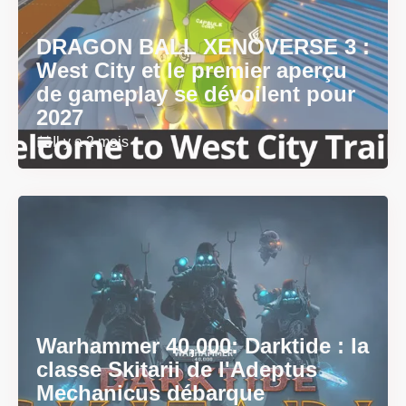
DRAGON BALL XENOVERSE 3 :
West City et le premier aperçu
de gameplay se dévoilent pour
2027
Il y a 2 mois
Warhammer 40,000: Darktide : la
classe Skitarii de l'Adeptus
Mechanicus débarque