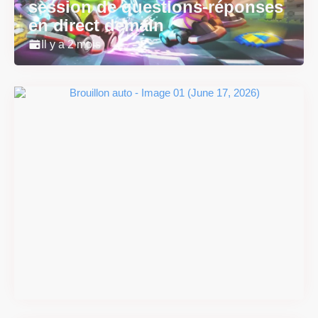
session de questions-réponses
en direct demain
Il y a 2 mois
Super Scram Kitty : les
mécaniques de chute et de
smash se dévoilent avant la
sortie
Il y a 2 mois