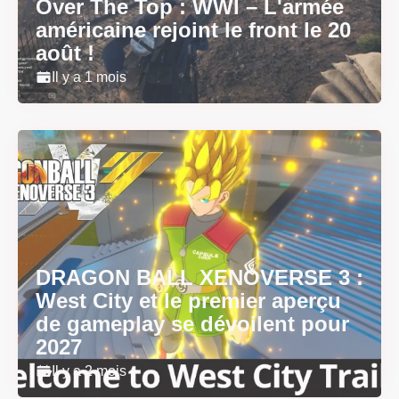
Over The Top : WWI – L'armée
américaine rejoint le front le 20
août !
Il y a 1 mois
DRAGON BALL XENOVERSE 3 :
West City et le premier aperçu
de gameplay se dévoilent pour
2027
Il y a 2 mois