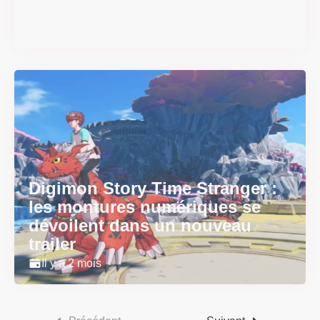
physique le 18 juin
Il y a 2 mois
Digimon Story Time Stranger :
les montures numériques se
dévoilent dans un nouveau
trailer
Il y a 2 mois