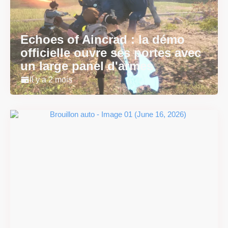
Echoes of Aincrad : la démo
officielle ouvre ses portes avec
un large panel d'armes
Il y a 2 mois
#DRIVE Rally : les années 90
débarquent en version