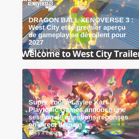
DRAGON BALL XENOVERSE 3 :
West City et le premier aperçu
de gameplay se dévoilent pour
2027
Il y a 1 mois
Super Yooka-Laylee Kart :
Playtonic Games annonce une
session de questions-réponses
en direct demain
Il y a 2 mois