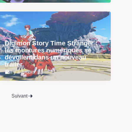
Digimon Story Time Stranger :
les montures numériques se
dévoilent dans un nouveau
trailer
Il y a 2 mois
Suivant