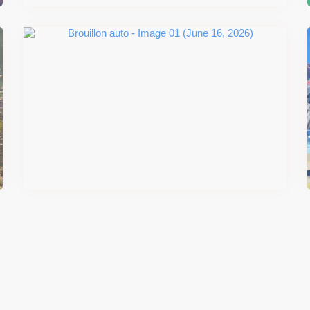
#DRIVE Rally : les années 90
débarquent en version physique
le 18 juin
Il y a 2 mois