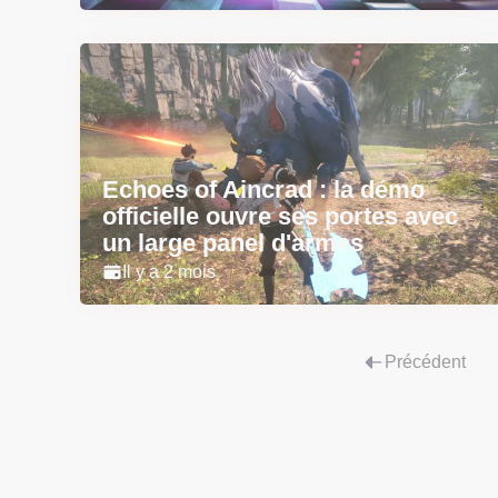
Echoes of Aincrad : la démo
officielle ouvre ses portes avec
un large panel d'armes
Il y a 2 mois
Précédent