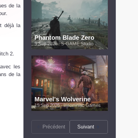
ues de la
our.
t déjà la
Phantom Blade Zero
9 Sep 2026 ∙ S-GAME Studio
itch 2.
 avec les
ans de la
Marvel's Wolverine
15 Sep 2026 ∙ Insomniac Games
Précédent
Suivant