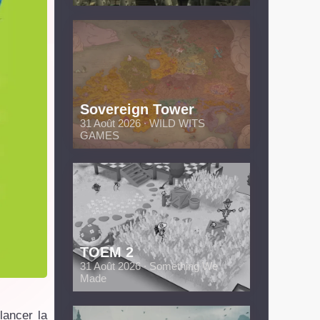
Sovereign Tower
31 Août 2026 ∙ WILD WITS
GAMES
TOEM 2
31 Août 2026 ∙ Something We
Made
lancer la