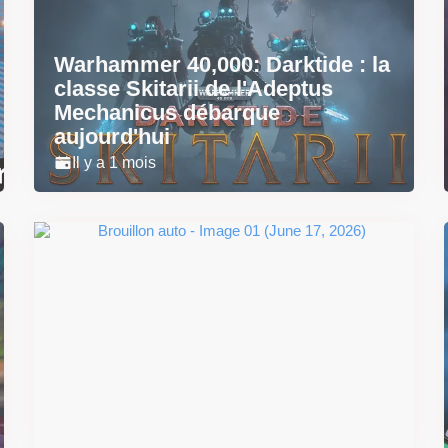
Warhammer 40,000: Darktide : la
classe Skitarii de l'Adeptus
Mechanicus débarque
aujourd'hui
Il y a 1 mois
Super Scram Kitty : les
mécaniques de chute et de
smash se dévoilent avant la
sortie
Il y a 2 mois