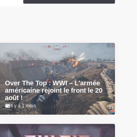
Over The Top : WWI – L'armée
américaine rejoint le front le 20
août !
Il y a 1 mois