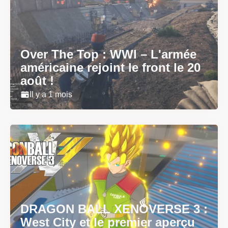
Over The Top : WWI – L'armée
américaine rejoint le front le 20
août !
Il y a 1 mois
DRAGON BALL XENOVERSE 3 :
West City et le premier aperçu