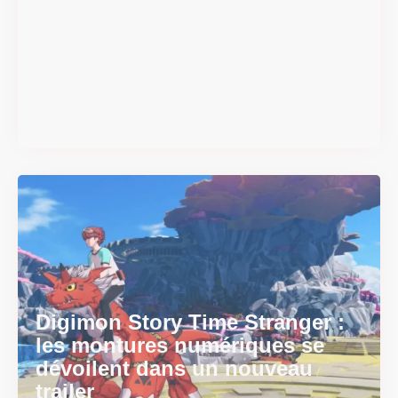
#DRIVE Rally : les années 90
débarquent en version
physique le 18 juin
Il y a 2 mois
Digimon Story Time Stranger :
les montures numériques se
dévoilent dans un nouveau
trailer