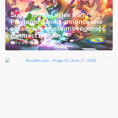
Super Yooka-Laylee Kart :
Playtonic Games annonce une
session de questions-réponses
en direct demain
Il y a 2 mois
Super Scram Kitty : les
mécaniques de chute et de
smash se dévoilent avant la