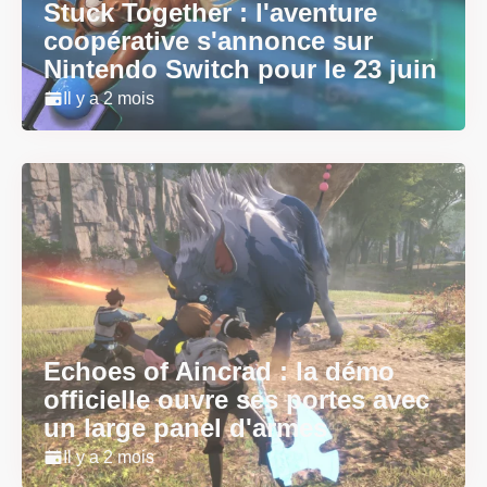
Stuck Together : l'aventure
coopérative s'annonce sur
Nintendo Switch pour le 23 juin
Il y a 2 mois
Echoes of Aincrad : la démo
officielle ouvre ses portes avec
un large panel d'armes
Il y a 2 mois