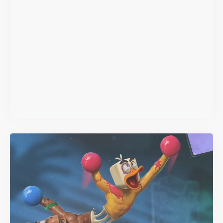
Super Scram Kitty : les
mécaniques de chute et de
smash se dévoilent avant la
sortie
Il y a 2 mois