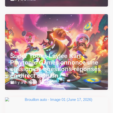
Super Yooka-Laylee Kart :
Playtonic Games annonce une
session de questions-réponses
en direct demain
Il y a 2 mois