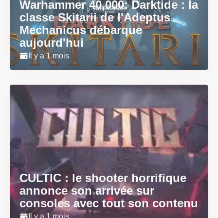
Warhammer 40,000: Darktide : la
classe Skitarii de l'Adeptus
Mechanicus débarque
aujourd'hui
Il y a 1 mois
CULTIC : le shooter horrifique
annonce son arrivée sur
consoles avec tout son contenu
Il y a 1 mois