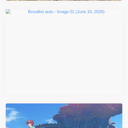
#DRIVE Rally : les années 90
débarquent en version
physique le 18 juin
Il y a 2 mois