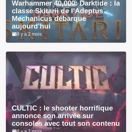
Warhammer 40,000: Darktide : la
classe Skitarii de l'Adeptus
Mechanicus débarque
aujourd'hui
Il y a 2 mois
CULTIC : le shooter horrifique
annonce son arrivée sur
consoles avec tout son contenu
Il y a 2 mois