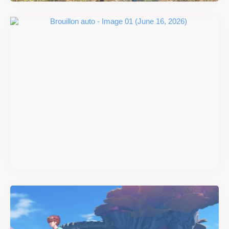
#DRIVE Rally : les années 90
débarquent en version
physique le 18 juin
Il y a 2 mois