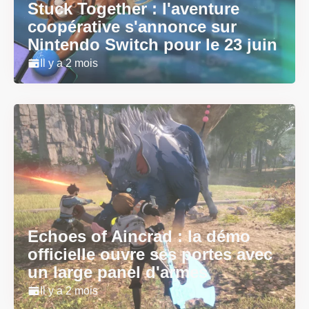
Stuck Together : l'aventure
coopérative s'annonce sur
Nintendo Switch pour le 23 juin
Il y a 2 mois
Echoes of Aincrad : la démo
officielle ouvre ses portes avec
un large panel d'armes
Il y a 2 mois