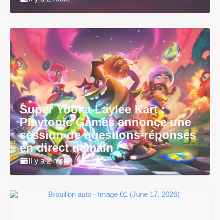
Super Yooka-Laylee Kart :
Playtonic Games annonce une
session de questions-réponses
en direct demain
Il y a 2 mois