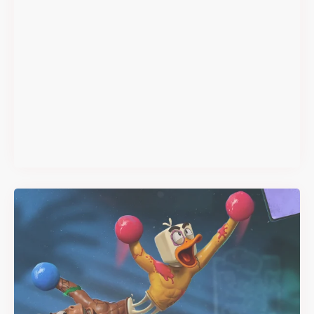
Super Scram Kitty : les
mécaniques de chute et de
smash se dévoilent avant la
sortie
Il y a 2 mois