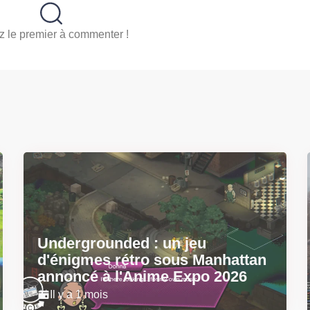
 le premier à commenter !
Undergrounded : un jeu
d'énigmes rétro sous Manhattan
annoncé à l'Anime Expo 2026
Il y a 1 mois