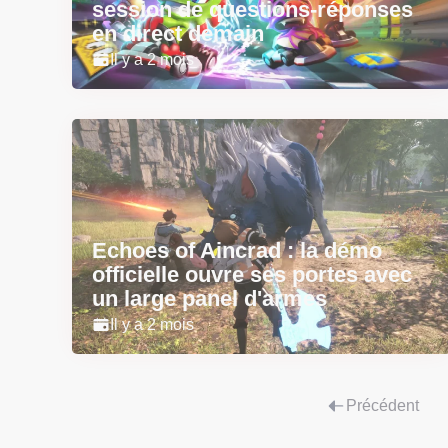
session de questions-réponses
en direct demain
Il y a 2 mois
Echoes of Aincrad : la démo
officielle ouvre ses portes avec
un large panel d'armes
Il y a 2 mois
Précédent