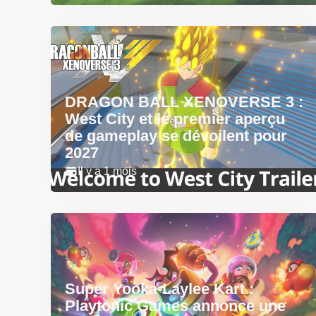
DRAGON BALL XENOVERSE 3 :
West City et le premier aperçu
de gameplay se dévoilent pour
2027
Il y a 1 mois
Super Yooka-Laylee Kart :
Playtonic Games annonce une