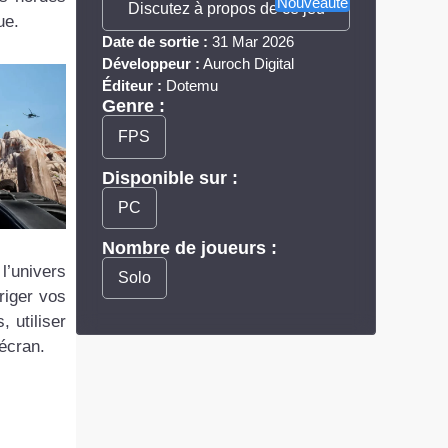
Nouveauté
Discutez à propos de ce jeu
ue.
Date de sortie :
31 Mar 2026
Développeur :
Auroch Digital
Éditeur :
Dotemu
Genre :
FPS
Disponible sur :
PC
Nombre de joueurs :
l’univers
Solo
riger vos
, utiliser
écran.