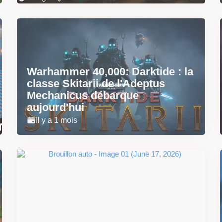
Warhammer 40,000: Darktide : la
classe Skitarii de l'Adeptus
Mechanicus débarque
aujourd'hui
Il y a 1 mois
Super Scram Kitty : les
mécaniques de chute et de