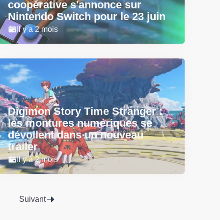
coopérative s'annonce sur
Nintendo Switch pour le 23 juin
Il y a 2 mois
Digimon Story Time Stranger :
les montures numériques se
dévoilent dans un nouveau
trailer
Il y a 2 mois
Suivant