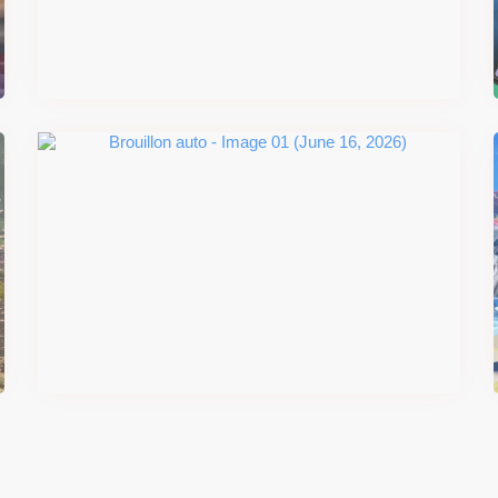
smash se dévoilent avant la
sortie
Il y a 2 mois
#DRIVE Rally : les années 90
débarquent en version physique
le 18 juin
Il y a 2 mois