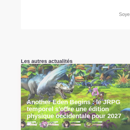
Soyez
Les autres actualités
Another Eden Begins : le JRPG
temporel s'offre une édition
physique occidentale pour 2027
Il y a 1 mois