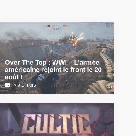
Over The Top : WWI – L'armée
américaine rejoint le front le 20
août !
Il y a 1 mois