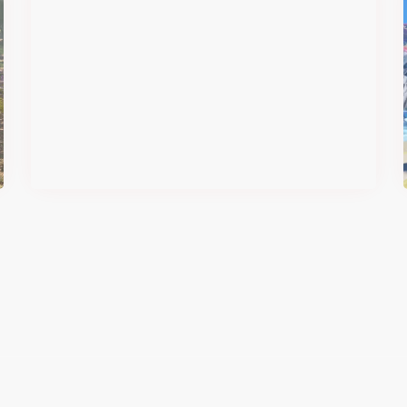
#DRIVE Rally : les années 90
débarquent en version physique
le 18 juin
Il y a 2 mois