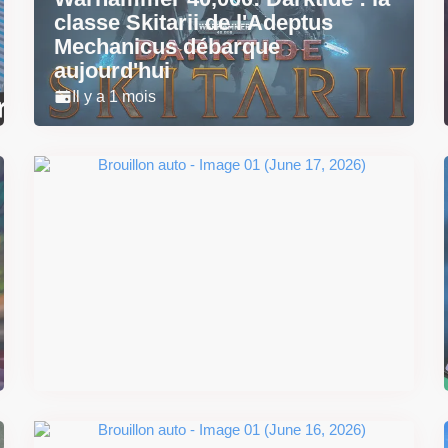
classe Skitarii de l'Adeptus
Mechanicus débarque
aujourd'hui
Il y a 1 mois
Super Scram Kitty : les
mécaniques de chute et de
smash se dévoilent avant la
sortie
Il y a 2 mois