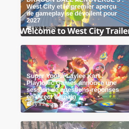
West City et le premier aperçu
de gameplay se dévoilent pour
2027
Il y a 1 mois
Super Yooka-Laylee Kart :
Playtonic Games annonce une
session de questions-réponses
en direct demain
Il y a 2 mois