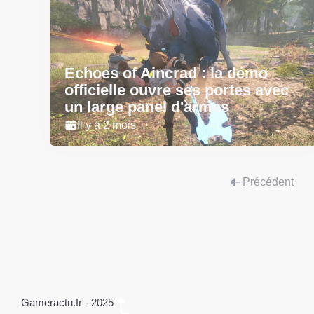
Echoes of Aincrad : la démo
officielle ouvre ses portes avec
un large panel d'armes
Il y a 2 mois
Précédent
Gameractu.fr - 2025