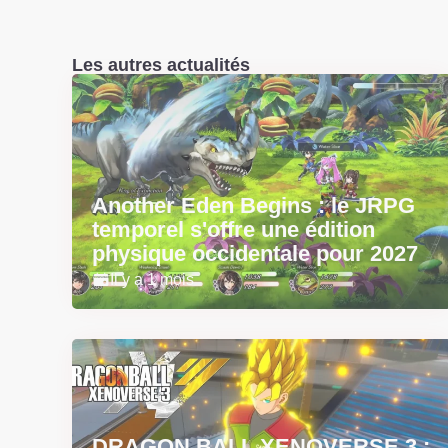
Les autres actualités
Another Eden Begins : le JRPG
temporel s'offre une édition
physique occidentale pour 2027
Il y a 1 mois
DRAGON BALL XENOVERSE 3 :