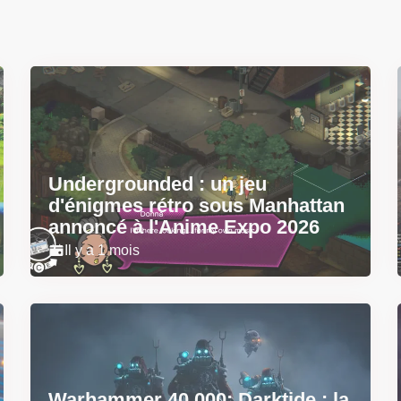
Undergrounded : un jeu
d'énigmes rétro sous Manhattan
annoncé à l'Anime Expo 2026
Il y a 1 mois
Warhammer 40,000: Darktide : la