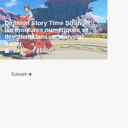
Digimon Story Time Stranger :
les montures numériques se
dévoilent dans un nouveau
trailer
Il y a 2 mois
Suivant