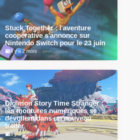
Stuck Together : l'aventure
coopérative s'annonce sur
Nintendo Switch pour le 23 juin
Il y a 2 mois
Digimon Story Time Stranger :
les montures numériques se
dévoilent dans un nouveau
trailer
Il y a 2 mois