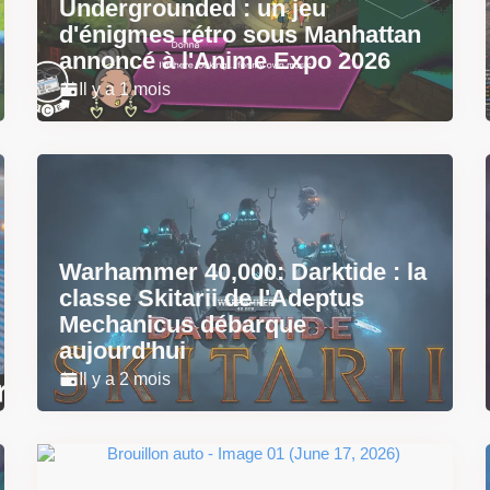
Undergrounded : un jeu
d'énigmes rétro sous Manhattan
annoncé à l'Anime Expo 2026
Il y a 1 mois
Warhammer 40,000: Darktide : la
classe Skitarii de l'Adeptus
Mechanicus débarque
aujourd'hui
Il y a 2 mois