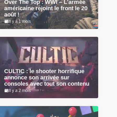
Over The Top : WWI – L'armée
américaine rejoint le front le 20
août !
Il y a 1 mois
CULTIC : le shooter horrifique
annonce son arrivée sur
consoles avec tout son contenu
Il y a 2 mois