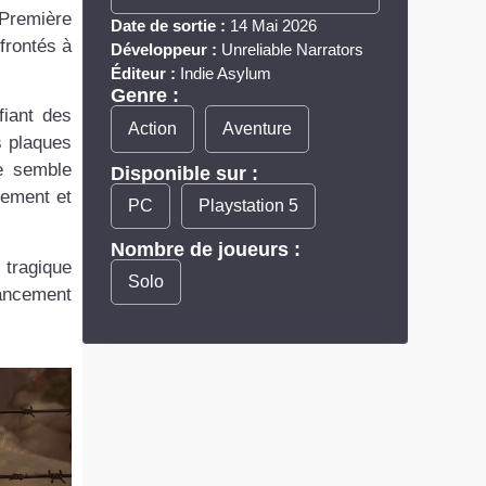
 Première
Date de sortie :
14 Mai 2026
nfrontés à
Développeur :
Unreliable Narrators
Éditeur :
Indie Asylum
Genre :
fiant des
Action
Aventure
s plaques
le semble
Disponible sur :
lement et
PC
Playstation 5
Nombre de joueurs :
 tragique
Solo
lancement