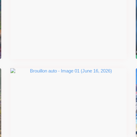
Super Scram Kitty : les
mécaniques de chute et de
smash se dévoilent avant la
sortie
Il y a 2 mois
#DRIVE Rally : les années 90
débarquent en version physique
le 18 juin
Il y a 2 mois