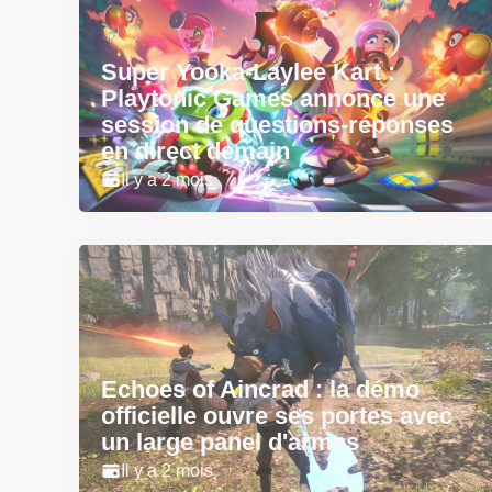
Super Yooka-Laylee Kart :
Playtonic Games annonce une
session de questions-réponses
en direct demain
Il y a 2 mois
Echoes of Aincrad : la démo
officielle ouvre ses portes avec
un large panel d'armes
Il y a 2 mois