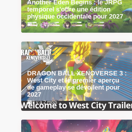
Another Eden Begins : le JRPG
temporel s'offre une édition
physique occidentale pour 2027
Il y a 1 mois
DRAGON BALL XENOVERSE 3 :
West City et le premier aperçu
de gameplay se dévoilent pour
2027
Il y a 2 mois