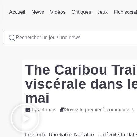
Accueil
News
Vidéos
Critiques
Jeux
Flux socia
Rechercher un jeu / une news
The Caribou Trai
viscérale dans l
mai
Il y a 4 mois
Soyez le premier à commenter !
Le studio Unreliable Narrators a dévoilé la dat