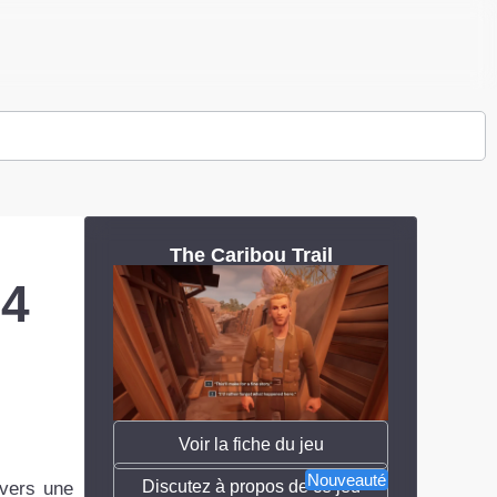
The Caribou Trail
14
Voir la fiche du jeu
Nouveauté
Discutez à propos de ce jeu
avers une