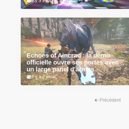
Il y a 2 mois
Echoes of Aincrad : la démo
officielle ouvre ses portes avec
un large panel d'armes
Il y a 2 mois
Précédent