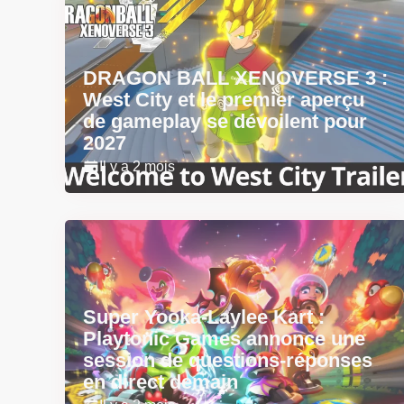
DRAGON BALL XENOVERSE 3 :
West City et le premier aperçu
de gameplay se dévoilent pour
2027
Il y a 2 mois
Super Yooka-Laylee Kart :
Playtonic Games annonce une
session de questions-réponses
en direct demain