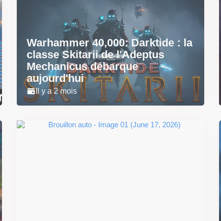
Warhammer 40,000: Darktide : la
classe Skitarii de l'Adeptus
Mechanicus débarque
aujourd'hui
Il y a 2 mois
Super Scram Kitty : les
mécaniques de chute et de
smash se dévoilent avant la
sortie