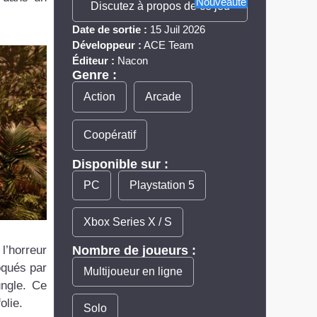
Nouveauté
Discutez à propos de ce jeu
Date de sortie :
15 Juil 2026
Développeur :
ACE Team
Éditeur :
Nacon
Genre :
Action
Arcade
Coopératif
Disponible sur :
PC
Playstation 5
Xbox Series X / S
Nombre de joueurs :
l’horreur
oqués par
Multijoueur en ligne
ungle. Ce
olie.
Solo