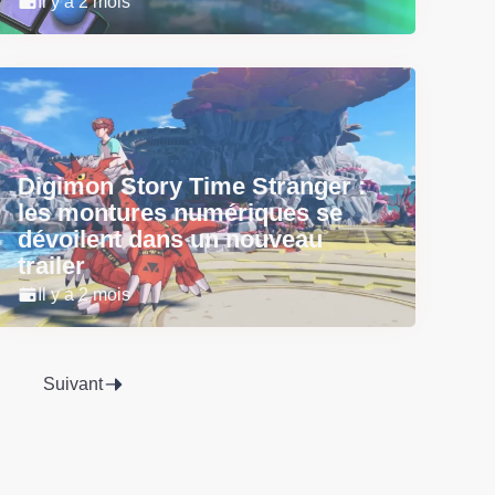
Il y a 2 mois
Digimon Story Time Stranger :
les montures numériques se
dévoilent dans un nouveau
trailer
Il y a 2 mois
Suivant