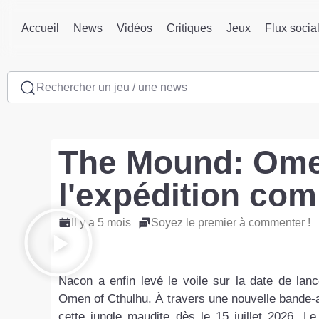
Accueil
News
Vidéos
Critiques
Jeux
Flux socia
Rechercher un jeu / une news
The Mound: Omen
l'expédition com
Il y a 5 mois
Soyez le premier à commenter !
Nacon a enfin levé le voile sur la date de lan
Omen of Cthulhu. À travers une nouvelle bande-a
cette jungle maudite dès le 15 juillet 2026. 