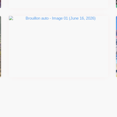
Il y a 2 mois
#DRIVE Rally : les années 90
débarquent en version physique
le 18 juin
Il y a 2 mois