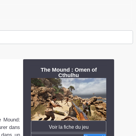
The Mound : Omen of
Cthulhu
he Mound:
Voir la fiche du jeu
urer dans
s dans un