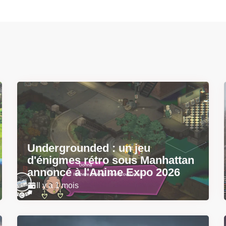
Undergrounded : un jeu
d'énigmes rétro sous Manhattan
annoncé à l'Anime Expo 2026
Il y a 1 mois