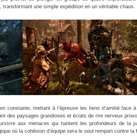
e, transformant une simple expédition en un véritable chaos.
on constante, mettant à l’épreuve les liens d’amitié face à 
t des paysages grandioses et éclats de rire nerveux prov
survivre aux menaces qui hantent les profondeurs de la j
e où la cohésion d’équipe sera le seul rempart contre la f