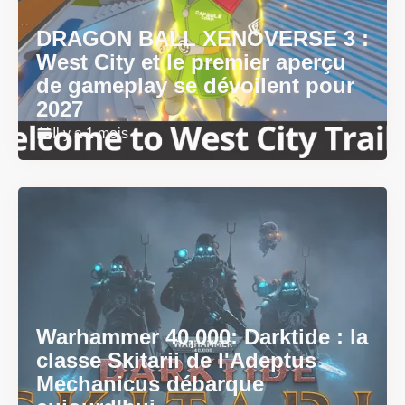
DRAGON BALL XENOVERSE 3 :
West City et le premier aperçu
de gameplay se dévoilent pour
2027
Il y a 1 mois
Warhammer 40,000: Darktide : la
classe Skitarii de l'Adeptus
Mechanicus débarque