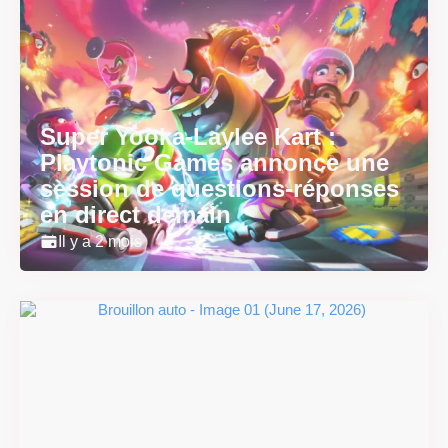
Super Yooka-Laylee Kart :
Playtonic Games annonce une
session de questions-réponses
en direct demain
Il y a 2 mois