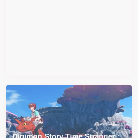
#DRIVE Rally : les années 90
débarquent en version
physique le 18 juin
Il y a 2 mois
Digimon Story Time Stranger :