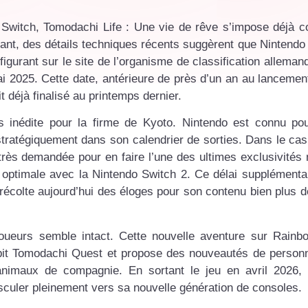
o Switch, Tomodachi Life : Une vie de rêve s’impose déjà
nt, des détails techniques récents suggèrent que Nintendo 
s figurant sur le site de l’organisme de classification allema
 mai 2025. Cette date, antérieure de près d’un an au lancement
 déjà finalisé au printemps dernier.
as inédite pour la firme de Kyoto. Nintendo est connu po
 stratégiquement dans son calendrier de sorties. Dans le cas
e très demandée pour en faire l’une des ultimes exclusivités
é optimale avec la Nintendo Switch 2. Ce délai supplémentai
 récolte aujourd’hui des éloges pour son contenu bien plus 
 joueurs semble intact. Cette nouvelle aventure sur Rainb
it Tomodachi Quest et propose des nouveautés de personn
nimaux de compagnie. En sortant le jeu en avril 2026, 
sculer pleinement vers sa nouvelle génération de consoles.