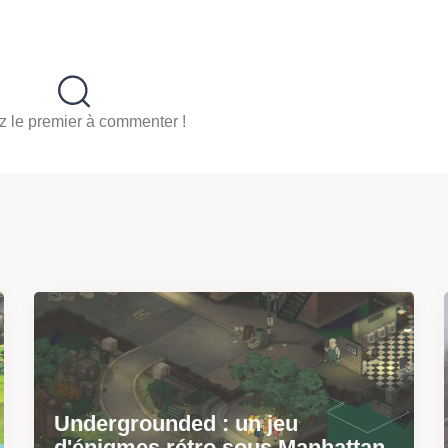
 le premier à commenter !
Undergrounded : un jeu
d'énigmes rétro sous Manhattan