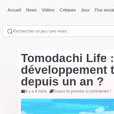
Accueil
News
Vidéos
Critiques
Jeux
Flux socia
Rechercher un jeu / une news
Tomodachi Life 
développement t
depuis un an ?
Il y a 4 mois
Soyez le premier à commenter !