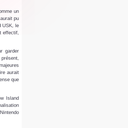
 comme un
aurait pu
nd USK, le
 effectif,
ur garder
 présent,
 majeures
re aurait
dense que
ow Island
alisation
Nintendo