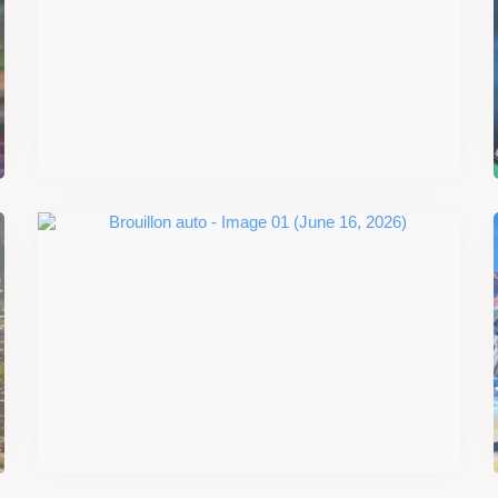
Super Scram Kitty : les
mécaniques de chute et de
smash se dévoilent avant la
sortie
Il y a 2 mois
#DRIVE Rally : les années 90
débarquent en version physique
le 18 juin
Il y a 2 mois