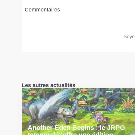
Commentaires
Soyez
Les autres actualités
Another Eden Begins : le JRPG
temporel s'offre une édition