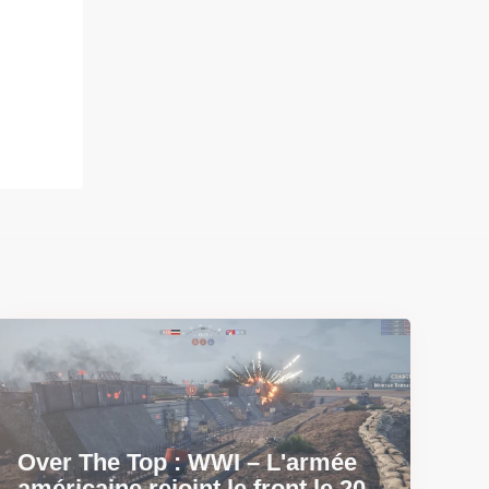
Over The Top : WWI – L'armée
américaine rejoint le front le 20