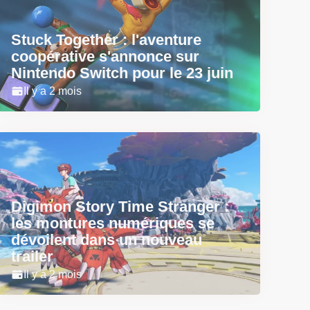
Stuck Together : l'aventure
coopérative s'annonce sur
Nintendo Switch pour le 23 juin
Il y a 2 mois
Digimon Story Time Stranger :
les montures numériques se
dévoilent dans un nouveau
trailer
Il y a 2 mois