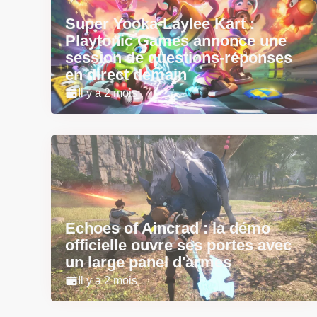
Super Yooka-Laylee Kart :
Playtonic Games annonce une
session de questions-réponses
en direct demain
Il y a 2 mois
Echoes of Aincrad : la démo
officielle ouvre ses portes avec
un large panel d'armes
Il y a 2 mois