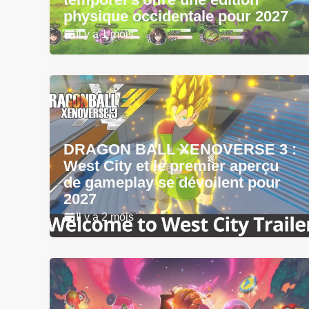
physique occidentale pour 2027
Il y a 1 mois
DRAGON BALL XENOVERSE 3 :
West City et le premier aperçu
de gameplay se dévoilent pour
2027
Il y a 2 mois