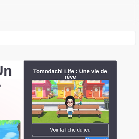
Un
Tomodachi Life : Une vie de
rêve
e
Voir la fiche du jeu