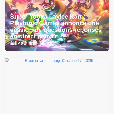
Super Yooka-Laylee Kart :
Playtonic Games annonce une
session de questions-réponses
en direct demain
Il y a 2 mois
Super Scram Kitty : les
mécaniques de chute et de
smash se dévoilent avant la