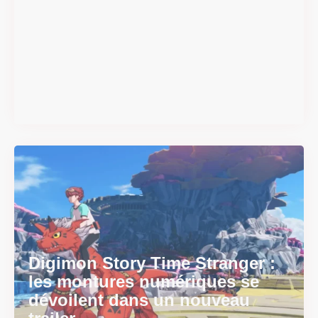
#DRIVE Rally : les années 90
débarquent en version
physique le 18 juin
Il y a 2 mois
Digimon Story Time Stranger :
les montures numériques se
dévoilent dans un nouveau