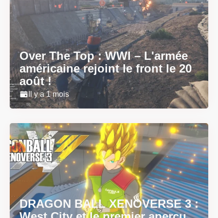
Over The Top : WWI – L'armée
américaine rejoint le front le 20
août !
Il y a 1 mois
DRAGON BALL XENOVERSE 3 :
West City et le premier aperçu