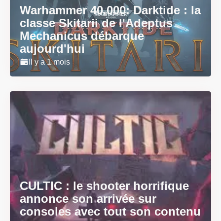
Warhammer 40,000: Darktide : la
classe Skitarii de l'Adeptus
Mechanicus débarque
aujourd'hui
Il y a 1 mois
CULTIC : le shooter horrifique
annonce son arrivée sur
consoles avec tout son contenu