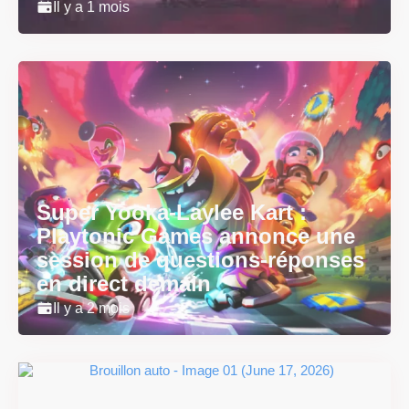
Il y a 1 mois
Super Yooka-Laylee Kart :
Playtonic Games annonce une
session de questions-réponses
en direct demain
Il y a 2 mois