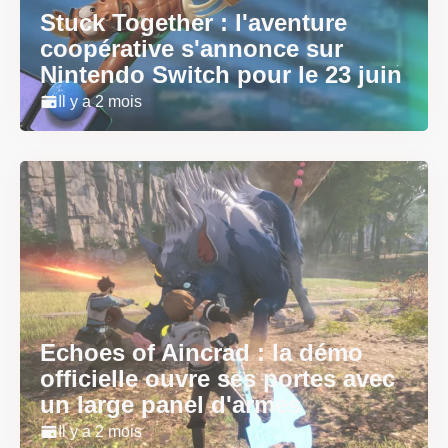
Stuck Together : l'aventure
coopérative s'annonce sur
Nintendo Switch pour le 23 juin
Il y a 2 mois
Echoes of Aincrad : la démo
officielle ouvre ses portes avec
un large panel d'armes
Il y a 2 mois