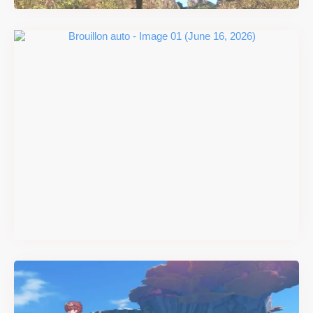
#DRIVE Rally : les années 90
débarquent en version
physique le 18 juin
Il y a 2 mois