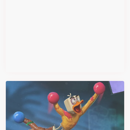
Super Scram Kitty : les
mécaniques de chute et de
smash se dévoilent avant la
sortie
Il y a 2 mois