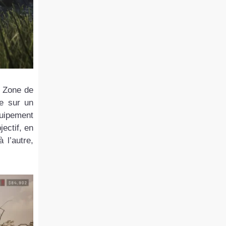
« Zone de
e sur un
quipement
ectif, en
 l’autre,