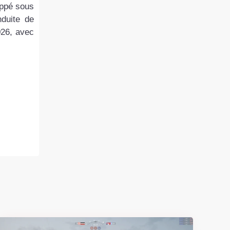
loppé sous
duite de
026, avec