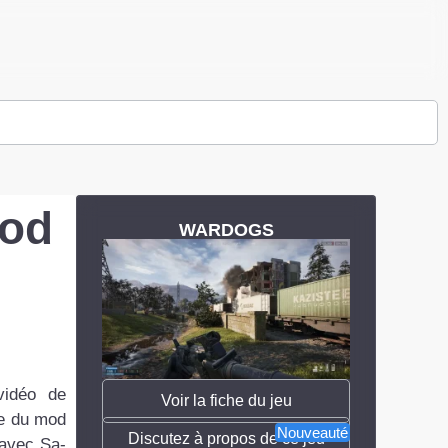
mod
WARDOGS
vidéo de
Voir la fiche du jeu
me du mod
Nouveauté
Discutez à propos de ce jeu
 avec Sa-