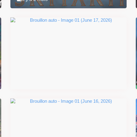
Super Scram Kitty : les
mécaniques de chute et de
smash se dévoilent avant la
sortie
Il y a 2 mois