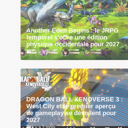
Another Eden Begins : le JRPG
temporel s'offre une édition
physique occidentale pour 2027
Il y a 1 mois
DRAGON BALL XENOVERSE 3 :
West City et le premier aperçu
de gameplay se dévoilent pour
2027
Il y a 2 mois