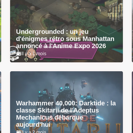
Undergrounded : un jeu
d'énigmes rétro sous Manhattan
annoncé à l'Anime Expo 2026
Il y a 1 mois
Warhammer 40,000: Darktide : la
classe Skitarii de l'Adeptus
Mechanicus débarque
aujourd'hui
Il y a 2 mois