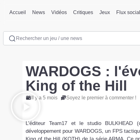
Accueil
News
Vidéos
Critiques
Jeux
Flux socia
Rechercher un jeu / une news
WARDOGS : l'évo
King of the Hill
Il y a 5 mois
Soyez le premier à commenter !
L’éditeur Team17 et le studio BULKHEAD (c
développement pour WARDOGS, un FPS tactique à 
King of the Hill (KOTH) de la série ARMA. Ce pr