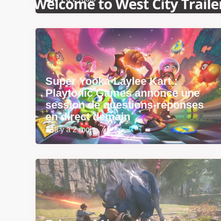
Super Yooka-Laylee Kart :
Playtonic Games annonce une
session de questions-réponses
en direct demain
Il y a 2 mois