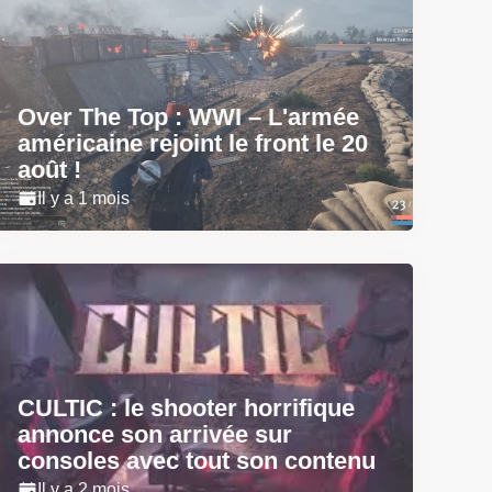
Over The Top : WWI – L'armée
américaine rejoint le front le 20
août !
Il y a 1 mois
CULTIC : le shooter horrifique
annonce son arrivée sur
consoles avec tout son contenu
Il y a 2 mois