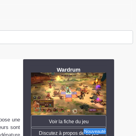
Wardrum
opose une
Voir la fiche du jeu
eurs sont
Nouveauté
Discutez à propos de ce jeu
 dénature