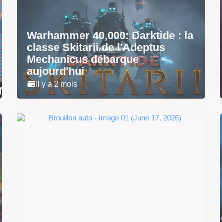
Warhammer 40,000: Darktide : la
classe Skitarii de l'Adeptus
Mechanicus débarque
aujourd'hui
Il y a 2 mois
Super Scram Kitty : les
mécaniques de chute et de
smash se dévoilent avant la
sortie
Il y a 2 mois