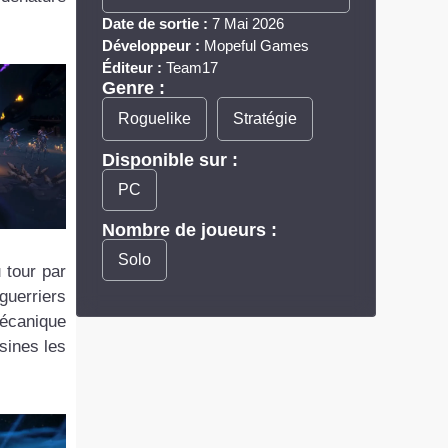
Date de sortie :
7 Mai 2026
Développeur :
Mopeful Games
Éditeur :
Team17
Genre :
Roguelike
Stratégie
Disponible sur :
PC
Nombre de joueurs :
Solo
 tour par
guerriers
mécanique
isines les