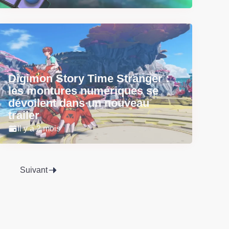
Digimon Story Time Stranger :
les montures numériques se
dévoilent dans un nouveau
trailer
Il y a 2 mois
Suivant