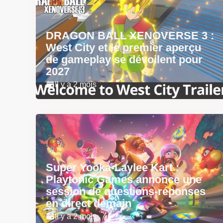
DRAGON BALL XENOVERSE 3 :
West City et le premier aperçu
de gameplay se dévoilent pour
2027
Il y a 2 mois
Super Yooka-Laylee Kart :
Playtonic Games annonce une
session de questions-réponses
en direct demain
Il y a 2 mois