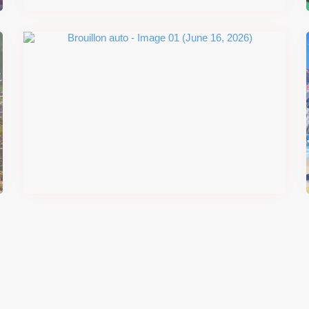
#DRIVE Rally : les années 90
débarquent en version physique
le 18 juin
Il y a 2 mois