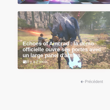
Echoes of Aincrad : la démo
officielle ouvre ses portes avec
un large panel d'armes
Il y a 2 mois
Précédent