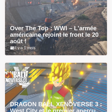
Over The Top : WWI – L'armée
américaine rejoint le front le 20
août !
Il y a 1 mois
DRAGON BALL XENOVERSE 3 :
West City et le premier aperçu