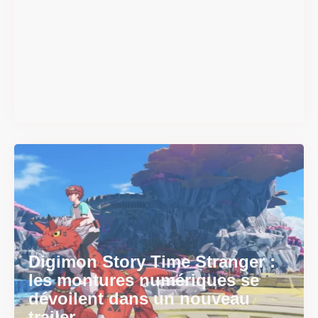
#DRIVE Rally : les années 90
débarquent en version
physique le 18 juin
Il y a 2 mois
Digimon Story Time Stranger :
les montures numériques se
dévoilent dans un nouveau
trailer