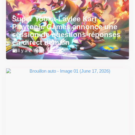
Super Yooka-Laylee Kart :
Playtonic Games annonce une
session de questions-réponses
en direct demain
Il y a 2 mois
Super Scram Kitty : les
mécaniques de chute et de
smash se dévoilent avant la