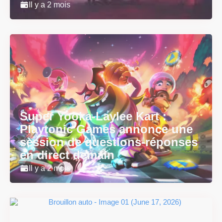
Il y a 2 mois
Super Yooka-Laylee Kart :
Playtonic Games annonce une
session de questions-réponses
en direct demain
Il y a 2 mois