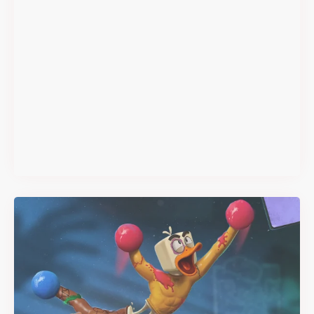
Super Scram Kitty : les
mécaniques de chute et de
smash se dévoilent avant la
sortie
Il y a 2 mois