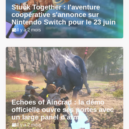
Stuck Together : l'aventure
coopérative s'annonce sur
Nintendo Switch pour le 23 juin
Il y a 2 mois
Echoes of Aincrad : la démo
officielle ouvre ses portes avec
un large panel d'armes
Il y a 2 mois