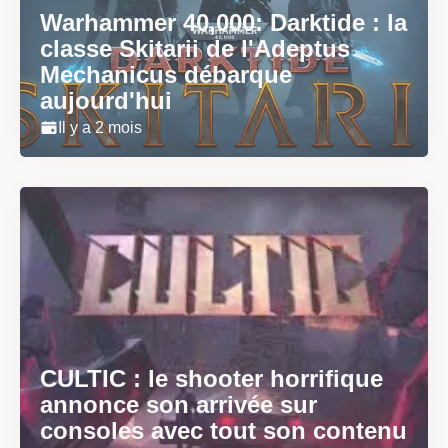
Warhammer 40,000: Darktide : la
classe Skitarii de l'Adeptus
Mechanicus débarque
aujourd'hui
Il y a 2 mois
CULTIC : le shooter horrifique
annonce son arrivée sur
consoles avec tout son contenu