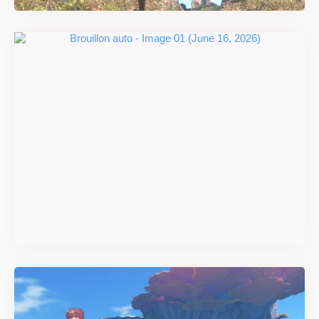
#DRIVE Rally : les années 90
débarquent en version
physique le 18 juin
Il y a 2 mois