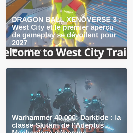
DRAGON BALL XENOVERSE 3 :
West City et le premier aperçu
de gameplay se dévoilent pour
2027
Il y a 2 mois
Warhammer 40,000: Darktide : la
classe Skitarii de l'Adeptus
Mechanicus débarque