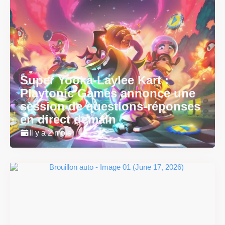
Super Yooka-Laylee Kart :
Playtonic Games annonce une
session de questions-réponses
en direct demain
Il y a 2 mois