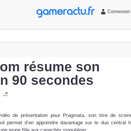
l
Connexion
com résume son
en 90 secondes
déo de présentation pour Pragmata, son titre de scienc
nsé permet d’en apprendre davantage sur le duo central 
ne jeune fille aux capacités singulières.