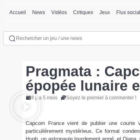
Accueil
News
Vidéos
Critiques
Jeux
Flux socia
Rechercher un jeu / une news
Pragmata : Cap
épopée lunaire 
Il y a 5 mois
Soyez le premier à commenter !
Capcom France vient de publier une courte vi
particulièrement mystérieux. Ce format conde
Hugh, un astronaute lourdement armé, et Diana, u