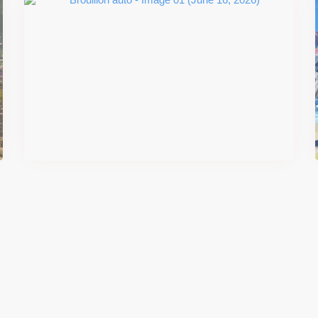
#DRIVE Rally : les années 90
débarquent en version physique
le 18 juin
Il y a 2 mois