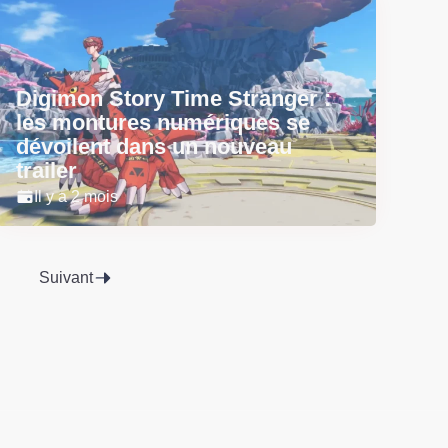
Digimon Story Time Stranger :
les montures numériques se
dévoilent dans un nouveau
trailer
Il y a 2 mois
Suivant