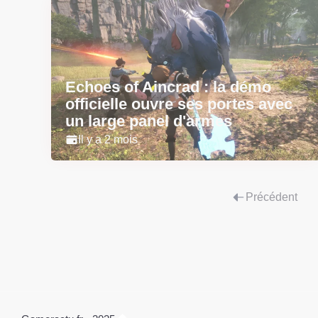
Echoes of Aincrad : la démo
officielle ouvre ses portes avec
un large panel d'armes
Il y a 2 mois
Précédent