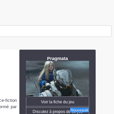
Pragmata
e-fiction
Voir la fiche du jeu
formé par
Nouveauté
Discutez à propos de ce jeu