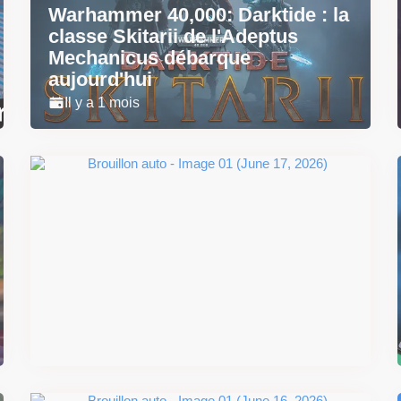
Warhammer 40,000: Darktide : la
classe Skitarii de l'Adeptus
Mechanicus débarque
aujourd'hui
Il y a 1 mois
Super Scram Kitty : les
mécaniques de chute et de
smash se dévoilent avant la
sortie
Il y a 2 mois