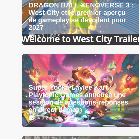
DRAGON BALL XENOVERSE 3 :
West City et le premier aperçu
de gameplay se dévoilent pour
2027
Il y a 1 mois
Super Yooka-Laylee Kart :
Playtonic Games annonce une
session de questions-réponses
en direct demain
Il y a 2 mois