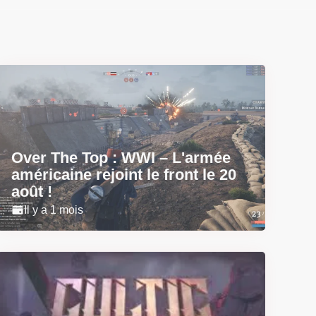
Over The Top : WWI – L'armée
américaine rejoint le front le 20
août !
Il y a 1 mois