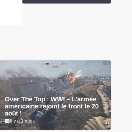
Over The Top : WWI – L'armée
américaine rejoint le front le 20
août !
Il y a 1 mois