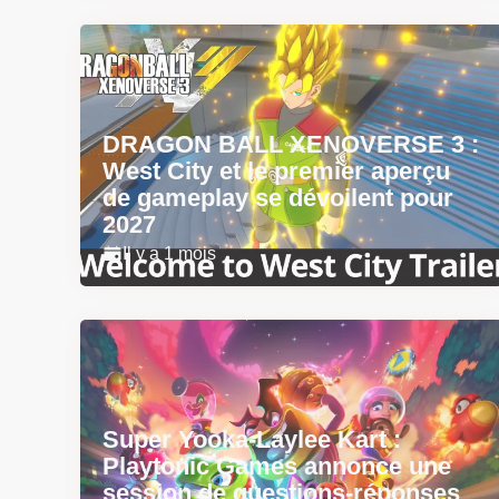
DRAGON BALL XENOVERSE 3 :
West City et le premier aperçu
de gameplay se dévoilent pour
2027
Il y a 1 mois
Super Yooka-Laylee Kart :
Playtonic Games annonce une
session de questions-réponses