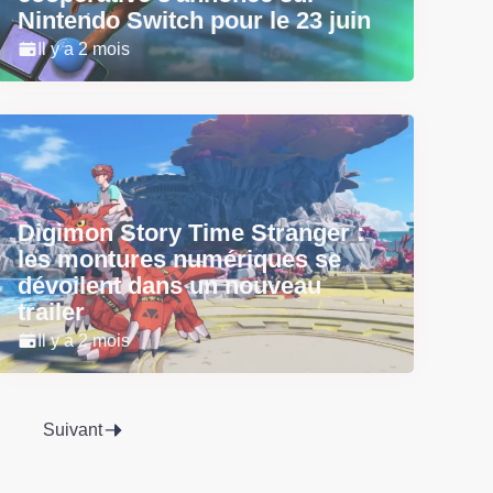
Nintendo Switch pour le 23 juin
Il y a 2 mois
Digimon Story Time Stranger :
les montures numériques se
dévoilent dans un nouveau
trailer
Il y a 2 mois
Suivant