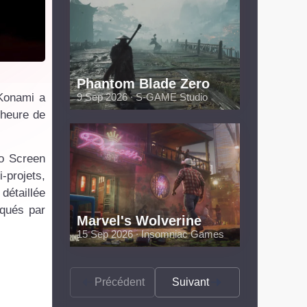
Phantom Blade Zero
 Konami a
9 Sep 2026 ∙ S-GAME Studio
(heure de
io Screen
-projets,
détaillée
iqués par
Marvel's Wolverine
15 Sep 2026 ∙ Insomniac Games
Précédent
Suivant