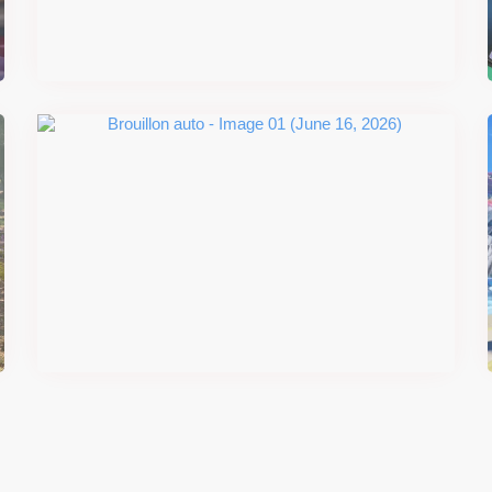
sortie
Il y a 2 mois
#DRIVE Rally : les années 90
débarquent en version physique
le 18 juin
Il y a 2 mois