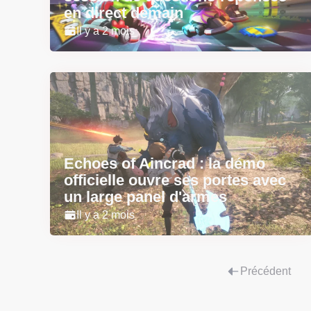
en direct demain
Il y a 2 mois
Echoes of Aincrad : la démo
officielle ouvre ses portes avec
un large panel d'armes
Il y a 2 mois
Précédent