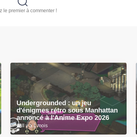
 le premier à commenter !
Undergrounded : un jeu
d'énigmes rétro sous Manhattan
annoncé à l'Anime Expo 2026
Il y a 1 mois