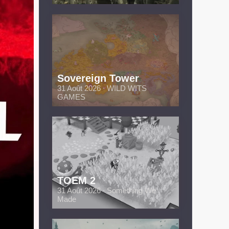
Sovereign Tower
31 Août 2026 ∙ WILD WITS
GAMES
TOEM 2
31 Août 2026 ∙ Something We
Made