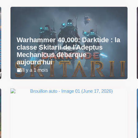
Warhammer 40,000: Darktide : la
classe Skitarii de l'Adeptus
Mechanicus débarque
aujourd'hui
Il y a 1 mois
Super Scram Kitty : les
mécaniques de chute et de
smash se dévoilent avant la