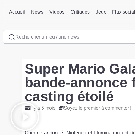
Accueil
News
Vidéos
Critiques
Jeux
Flux socia
Rechercher un jeu / une news
Super Mario Gala
bande-annonce f
casting étoilé
Il y a 5 mois
Soyez le premier à commenter !
Comme annoncé, Nintendo et Illumination ont dif