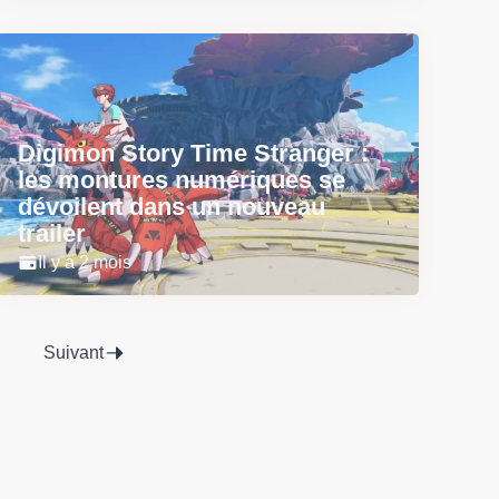
Digimon Story Time Stranger :
les montures numériques se
dévoilent dans un nouveau
trailer
Il y a 2 mois
Suivant