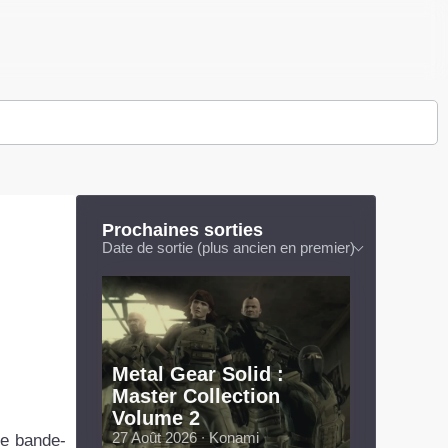
Prochaines sorties
Date de sortie (plus ancien en premier)
Metal Gear Solid :
Master Collection
Volume 2
27 Août 2026 ∙ Konami
me bande-