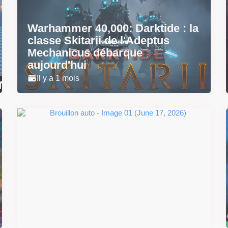
Warhammer 40,000: Darktide : la
classe Skitarii de l'Adeptus
Mechanicus débarque
aujourd'hui
Il y a 1 mois
Super Scram Kitty : les
mécaniques de chute et de
smash se dévoilent avant la
sortie
Il y a 2 mois