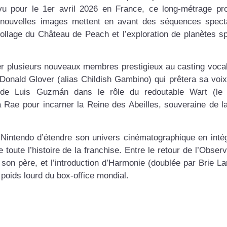
u pour le 1er avril 2026 en France, ce long-métrage pr
 nouvelles images mettent en avant des séquences spect
collage du Château de Peach et l’exploration de planètes s
er plusieurs nouveaux membres prestigieux au casting vocal 
r Donald Glover (alias Childish Gambino) qui prêtera sa voix
ée de Luis Guzmán dans le rôle du redoutable Wart (le
 Rae pour incarner la Reine des Abeilles, souveraine de l
e Nintendo d’étendre son univers cinématographique en inté
oute l’histoire de la franchise. Entre le retour de l’Observ
son père, et l’introduction d’Harmonie (doublée par Brie La
oids lourd du box-office mondial.