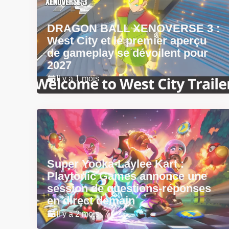
DRAGON BALL XENOVERSE 3 :
West City et le premier aperçu
de gameplay se dévoilent pour
2027
Il y a 1 mois
Super Yooka-Laylee Kart :
Playtonic Games annonce une
session de questions-réponses
en direct demain
Il y a 2 mois