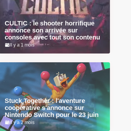
CULTIC : le shooter horrifique
annonce son arrivée sur
consoles avec tout son contenu
Il y a 1 mois
Stuck Together : l'aventure
coopérative s'annonce sur
Nintendo Switch pour le 23 juin
Il y a 2 mois