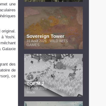
omet une
aculaires
phériques
original.
Sovereign Tower
 à Yoshi.
31 Août 2026 ∙ WILD WITS
 méchant
GAMES
a Galaxie
grant des
atoire de
rson), ce
TOEM 2
31 Août 2026 ∙ Something We
Made