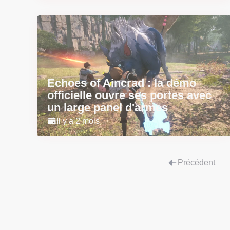
Echoes of Aincrad : la démo
officielle ouvre ses portes avec
un large panel d'armes
Il y a 2 mois
Précédent