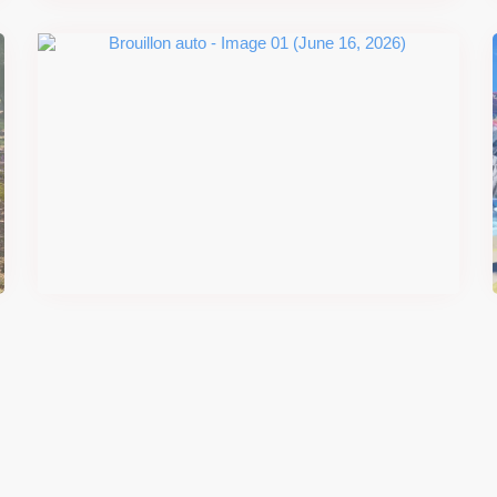
#DRIVE Rally : les années 90
débarquent en version physique
le 18 juin
Il y a 2 mois