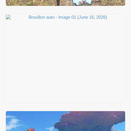
#DRIVE Rally : les années 90
débarquent en version
physique le 18 juin
Il y a 2 mois