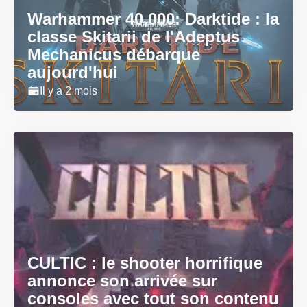
Warhammer 40,000: Darktide : la
classe Skitarii de l'Adeptus
Mechanicus débarque
aujourd'hui
Il y a 2 mois
CULTIC : le shooter horrifique
annonce son arrivée sur
consoles avec tout son contenu