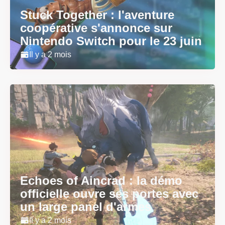
Stuck Together : l'aventure
coopérative s'annonce sur
Nintendo Switch pour le 23 juin
Il y a 2 mois
Echoes of Aincrad : la démo
officielle ouvre ses portes avec
un large panel d'armes
Il y a 2 mois