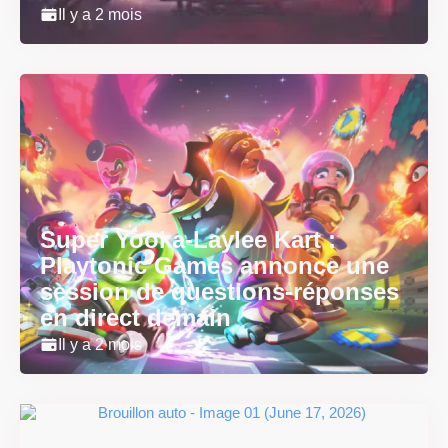
Il y a 2 mois
Super Yooka-Laylee Kart :
Playtonic Games annonce une
session de questions-réponses
en direct demain
Il y a 2 mois