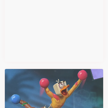
Super Scram Kitty : les
mécaniques de chute et de
smash se dévoilent avant la
sortie
Il y a 2 mois