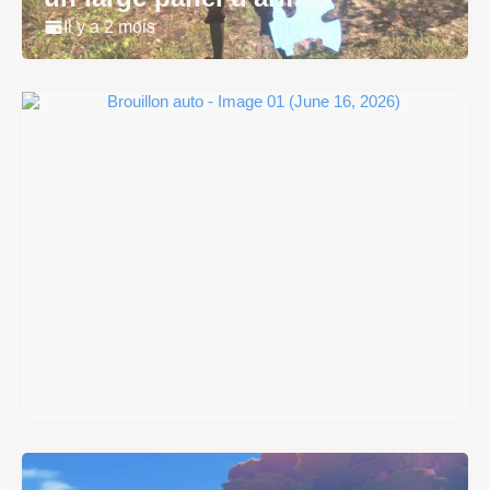
Il y a 2 mois
#DRIVE Rally : les années 90
débarquent en version
physique le 18 juin
Il y a 2 mois