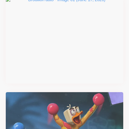
Super Scram Kitty : les
mécaniques de chute et de
smash se dévoilent avant la
sortie
Il y a 2 mois