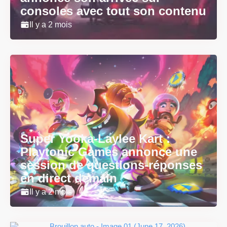
consoles avec tout son contenu
Il y a 2 mois
Super Yooka-Laylee Kart :
Playtonic Games annonce une
session de questions-réponses
en direct demain
Il y a 2 mois