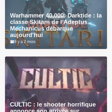
Warhammer 40,000: Darktide : la
classe Skitarii de l'Adeptus
Mechanicus débarque
aujourd'hui
Il y a 2 mois
CULTIC : le shooter horrifique
annonce son arrivée sur