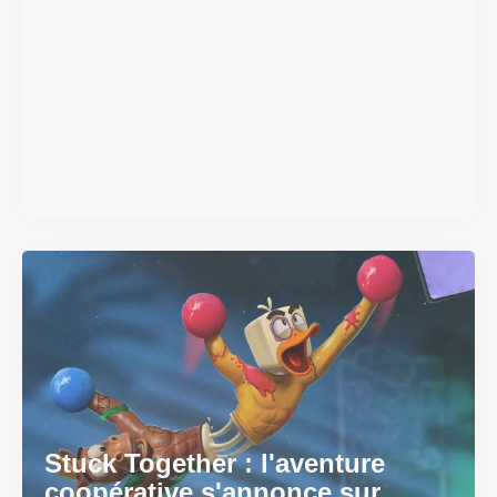
Super Scram Kitty : les
mécaniques de chute et de
smash se dévoilent avant la
sortie
Il y a 2 mois
Stuck Together : l'aventure
coopérative s'annonce sur