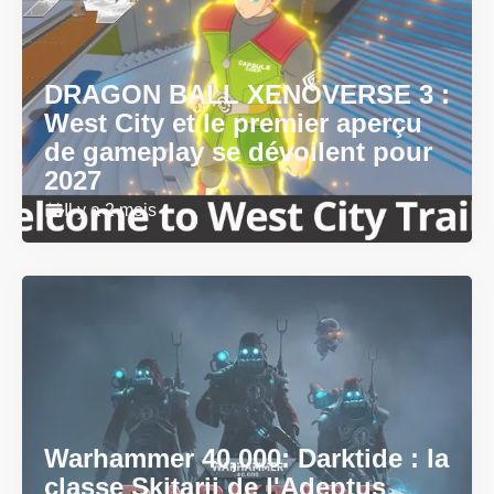
DRAGON BALL XENOVERSE 3 :
West City et le premier aperçu
de gameplay se dévoilent pour
2027
Il y a 2 mois
Warhammer 40,000: Darktide : la
classe Skitarii de l'Adeptus