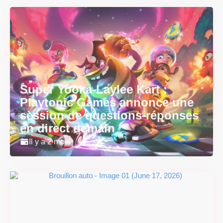
Super Yooka-Laylee Kart :
Playtonic Games annonce une
session de questions-réponses
en direct demain
Il y a 2 mois