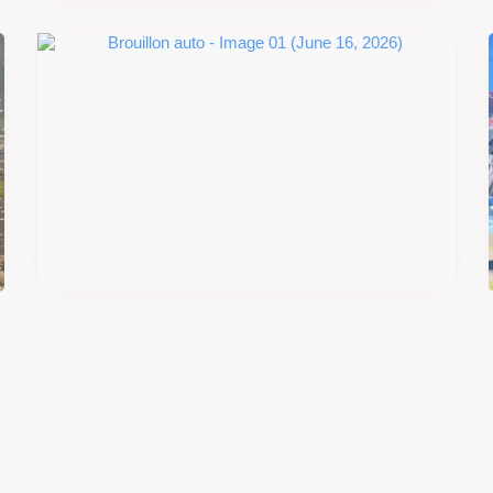
#DRIVE Rally : les années 90
débarquent en version physique
le 18 juin
Il y a 2 mois