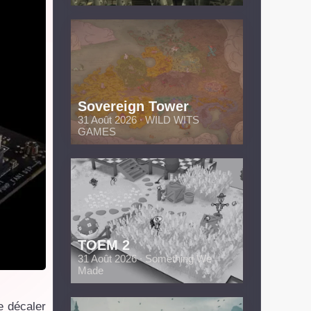
Sovereign Tower
31 Août 2026 ∙ WILD WITS
GAMES
TOEM 2
31 Août 2026 ∙ Something We
Made
e décaler