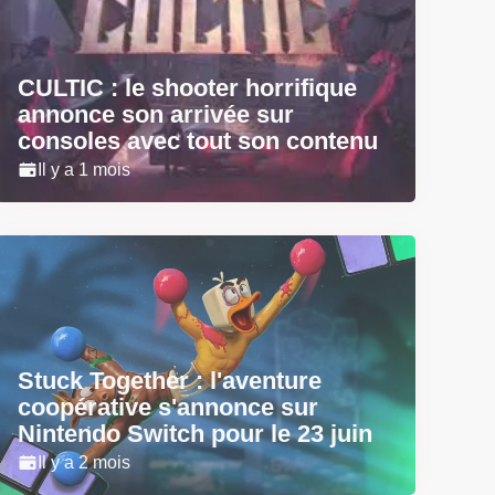
CULTIC : le shooter horrifique
annonce son arrivée sur
consoles avec tout son contenu
Il y a 1 mois
Stuck Together : l'aventure
coopérative s'annonce sur
Nintendo Switch pour le 23 juin
Il y a 2 mois