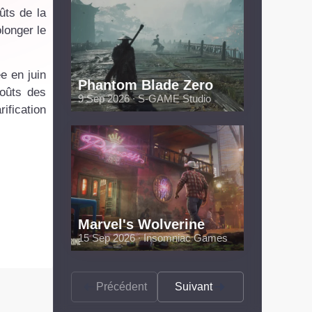
ûts de la
longer le
e en juin
Phantom Blade Zero
coûts des
9 Sep 2026 ∙ S-GAME Studio
ification
Marvel's Wolverine
15 Sep 2026 ∙ Insomniac Games
Précédent
Suivant