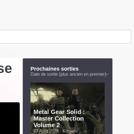
se
Prochaines sorties
Date de sortie (plus ancien en premier)
Metal Gear Solid :
Master Collection
Volume 2
27 Août 2026 ∙ Konami