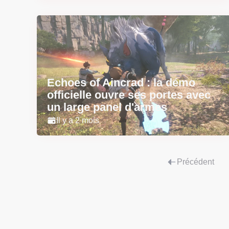
Echoes of Aincrad : la démo
officielle ouvre ses portes avec
un large panel d'armes
Il y a 2 mois
Précédent