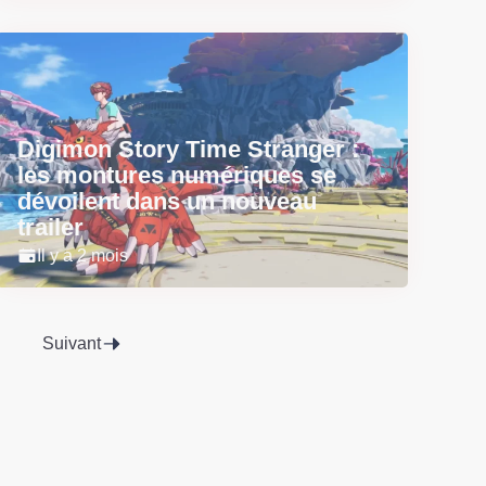
Digimon Story Time Stranger :
les montures numériques se
dévoilent dans un nouveau
trailer
Il y a 2 mois
Suivant