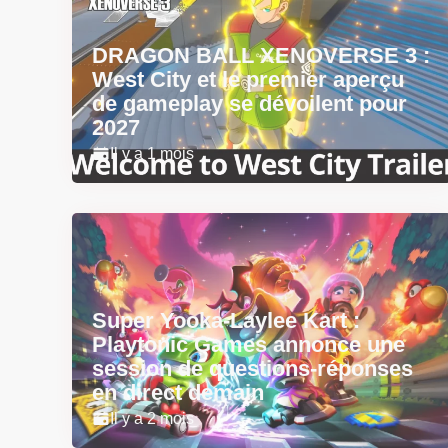
DRAGON BALL XENOVERSE 3 :
West City et le premier aperçu
de gameplay se dévoilent pour
2027
Il y a 1 mois
Super Yooka-Laylee Kart :
Playtonic Games annonce une
session de questions-réponses
en direct demain
Il y a 2 mois