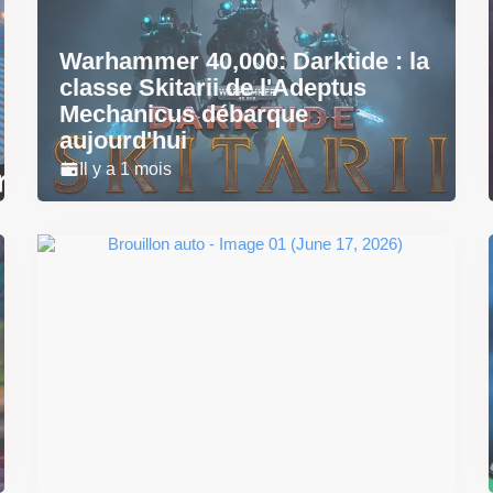
Warhammer 40,000: Darktide : la
classe Skitarii de l'Adeptus
Mechanicus débarque
aujourd'hui
Il y a 1 mois
Super Scram Kitty : les
mécaniques de chute et de
smash se dévoilent avant la
sortie
Il y a 2 mois